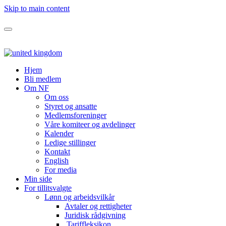
Skip to main content
Hjem
Bli medlem
Om NF
Om oss
Styret og ansatte
Medlemsforeninger
Våre komiteer og avdelinger
Kalender
Ledige stillinger
Kontakt
English
For media
Min side
For tillitsvalgte
Lønn og arbeidsvilkår
Avtaler og rettigheter
Juridisk rådgivning
Tariffleksikon