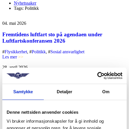
Nyhetssaker
Tags: Politikk
04. mai 2026
Fremtidens luftfart sto på agendaen under
Luftfartskonferansen 2026
#
Flysikkerhet
, #
Politikk
, #
Sosial ansvarlighet
Les mer
>>
28. april 2026
FOT-anbudet er ute - et steg i riktig retning, men
ikke i mål
Samtykke
Detaljer
Om
#
Flysikkerhet
, #
Høringsinnspill
, #
Politikk
Les mer
>>
03. april 2026
Denne nettsiden anvender cookies
Vi bruker informasjonskapsler for å gi innhold og
Industrielt arbeid i Brussel: EASA hever stemmen på
annonser et personlig preg, for å levere sosiale