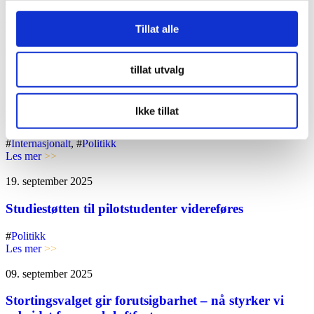
Norsk Flygerforbund gir sin fulle støtte til SAS-
piloter
Tillat alle
#
Flysikkerhet
, #
Politikk
, #
Sosial ansvarlighet
Les mer
>>
tillat utvalg
24. januar 2026
Ikke tillat
Pilotmangel – myte eller et reelt problem?
#
Internasjonalt
, #
Politikk
Les mer
>>
19. september 2025
Studiestøtten til pilotstudenter videreføres
#
Politikk
Les mer
>>
09. september 2025
Stortingsvalget gir forutsigbarhet – nå styrker vi