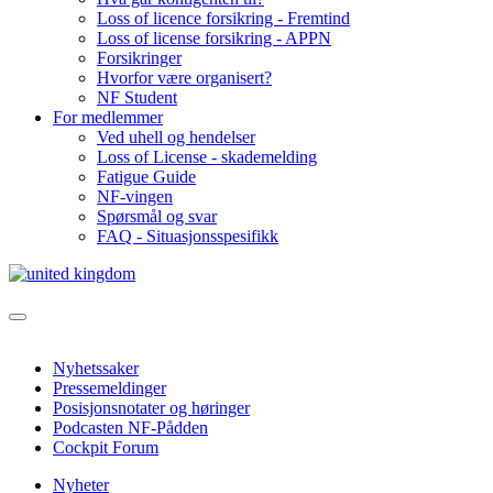
Loss of licence forsikring - Fremtind
Loss of license forsikring - APPN
Forsikringer
Hvorfor være organisert?
NF Student
For medlemmer
Ved uhell og hendelser
Loss of License - skademelding
Fatigue Guide
NF-vingen
Spørsmål og svar
FAQ - Situasjonsspesifikk
Nyhetssaker
Pressemeldinger
Posisjonsnotater og høringer
Podcasten NF-Pådden
Cockpit Forum
Nyheter