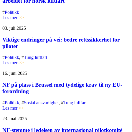
arbeidet for norsk luftfart
#
Politikk
Les mer
>>
03. juli 2025
Viktige endringer på vei: bedre rettssikkerhet for
piloter
#
Politikk
, #
Tung luftfart
Les mer
>>
16. juni 2025
NF på plass i Brussel med tydelige krav til ny EU-
forordning
#
Politikk
, #
Sosial ansvarlighet
, #
Tung luftfart
Les mer
>>
23. mai 2025
NF-stemme i ledelsen av internasjonal pilotkomité