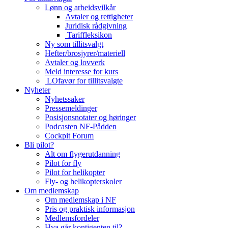
Lønn og arbeidsvilkår
Avtaler og rettigheter
Juridisk rådgivning
Tariffleksikon
Ny som tillitsvalgt
Hefter/brosjyrer/materiell
Avtaler og lovverk
Meld interesse for kurs
LOfavør for tillitsvalgte
Nyheter
Nyhetssaker
Pressemeldinger
Posisjonsnotater og høringer
Podcasten NF-Pådden
Cockpit Forum
Bli pilot?
Alt om flygerutdanning
Pilot for fly
Pilot for helikopter
Fly- og helikopterskoler
Om medlemskap
Om medlemskap i NF
Pris og praktisk informasjon
Medlemsfordeler
Hva går kontigenten til?