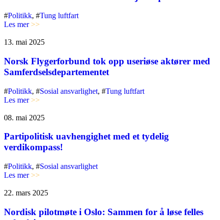
#
Politikk
, #
Tung luftfart
Les mer
>>
13. mai 2025
Norsk Flygerforbund tok opp useriøse aktører med
Samferdselsdepartementet
#
Politikk
, #
Sosial ansvarlighet
, #
Tung luftfart
Les mer
>>
08. mai 2025
Partipolitisk uavhengighet med et tydelig
verdikompass!
#
Politikk
, #
Sosial ansvarlighet
Les mer
>>
22. mars 2025
Nordisk pilotmøte i Oslo: Sammen for å løse felles