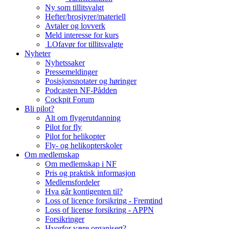
Ny som tillitsvalgt
Hefter/brosjyrer/materiell
Avtaler og lovverk
Meld interesse for kurs
LOfavør for tillitsvalgte
Nyheter
Nyhetssaker
Pressemeldinger
Posisjonsnotater og høringer
Podcasten NF-Pådden
Cockpit Forum
Bli pilot?
Alt om flygerutdanning
Pilot for fly
Pilot for helikopter
Fly- og helikopterskoler
Om medlemskap
Om medlemskap i NF
Pris og praktisk informasjon
Medlemsfordeler
Hva går kontigenten til?
Loss of licence forsikring - Fremtind
Loss of license forsikring - APPN
Forsikringer
Hvorfor være organisert?