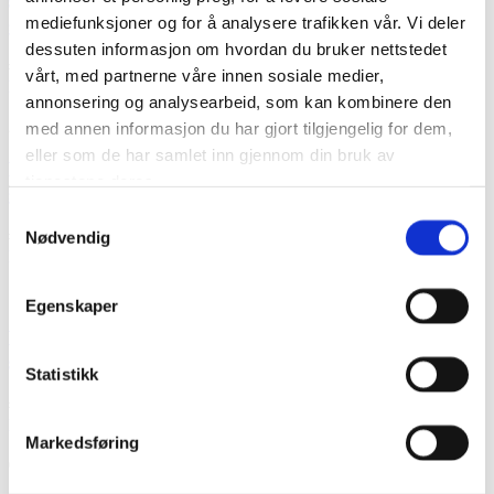
sosiale forhold og Volotea representert for første
gang
mediefunksjoner og for å analysere trafikken vår. Vi deler
dessuten informasjon om hvordan du bruker nettstedet
#
Internasjonalt
, #
Politikk
vårt, med partnerne våre innen sosiale medier,
Les mer
>>
annonsering og analysearbeid, som kan kombinere den
26. mars 2026
med annen informasjon du har gjort tilgjengelig for dem,
eller som de har samlet inn gjennom din bruk av
Pilotutdanning i Norge: behov for tiltak og
tjenestene deres.
gjennomgang
Samtykkevalg
#
Politikk
, #
Utdanning
Nødvendig
Les mer
>>
14. mars 2026
Egenskaper
Nordisk pilotmøte i Stockholm: Samarbeid,
sikkerhet og europeisk regelverk på agendaen
Statistikk
#
Flysikkerhet
, #
Internasjonalt
, #
Politikk
, #
Sosial ansvarlighet
Les mer
>>
Markedsføring
02. februar 2026