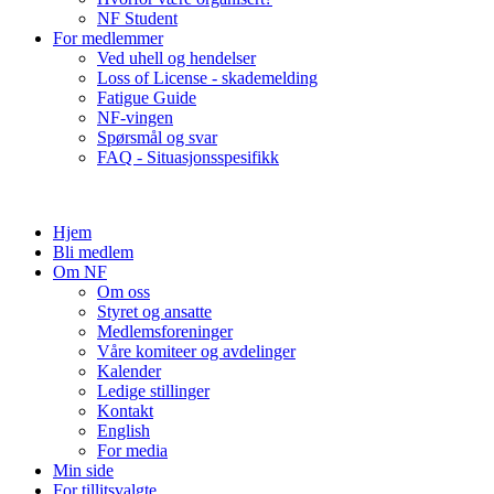
NF Student
For medlemmer
Ved uhell og hendelser
Loss of License - skademelding
Fatigue Guide
NF-vingen
Spørsmål og svar
FAQ - Situasjonsspesifikk
Hjem
Bli medlem
Om NF
Om oss
Styret og ansatte
Medlemsforeninger
Våre komiteer og avdelinger
Kalender
Ledige stillinger
Kontakt
English
For media
Min side
For tillitsvalgte