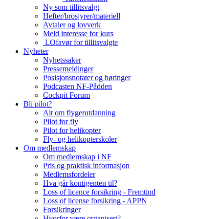
Ny som tillitsvalgt
Hefter/brosjyrer/materiell
Avtaler og lovverk
Meld interesse for kurs
LOfavør for tillitsvalgte
Nyheter
Nyhetssaker
Pressemeldinger
Posisjonsnotater og høringer
Podcasten NF-Pådden
Cockpit Forum
Bli pilot?
Alt om flygerutdanning
Pilot for fly
Pilot for helikopter
Fly- og helikopterskoler
Om medlemskap
Om medlemskap i NF
Pris og praktisk informasjon
Medlemsfordeler
Hva går kontigenten til?
Loss of licence forsikring - Fremtind
Loss of license forsikring - APPN
Forsikringer
Hvorfor være organisert?