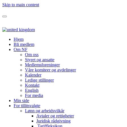
Skip to main content
Hjem
Bli medlem
Om NF
Om oss
Styret og ansatte
Medlemsforeninger
Våre komiteer og avdelinger
Kalender
Ledige stillinger
Kontakt
English
For media
Min side
For tillitsvalgte
Lønn og arbeidsvilkår
Avtaler og rettigheter
Juridisk rådgivning
Tariffleksikon