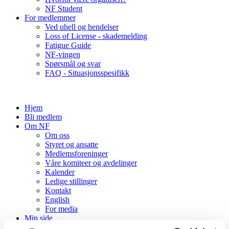
NF Student
For medlemmer
Ved uhell og hendelser
Loss of License - skademelding
Fatigue Guide
NF-vingen
Spørsmål og svar
FAQ - Situasjonsspesifikk
Hjem
Bli medlem
Om NF
Om oss
Styret og ansatte
Medlemsforeninger
Våre komiteer og avdelinger
Kalender
Ledige stillinger
Kontakt
English
For media
Min side
For tillitsvalgte