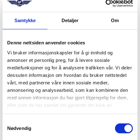
Lønn og arbeidsvilkår
Avtaler og rettigheter
Juridisk rådgivning
Samtykke
Detaljer
Om
Tariffleksikon
Ny som tillitsvalgt
Hefter/brosjyrer/materiell
Avtaler og lovverk
Denne nettsiden anvender cookies
Meld interesse for kurs
LOfavør for tillitsvalgte
Vi bruker informasjonskapsler for å gi innhold og
Nyheter
annonser et personlig preg, for å levere sosiale
Nyhetssaker
Pressemeldinger
mediefunksjoner og for å analysere trafikken vår. Vi deler
Posisjonsnotater og høringer
dessuten informasjon om hvordan du bruker nettstedet
Podcasten NF-Pådden
vårt, med partnerne våre innen sosiale medier,
Cockpit Forum
Bli pilot?
annonsering og analysearbeid, som kan kombinere den
Alt om flygerutdanning
med annen informasjon du har gjort tilgjengelig for dem,
Pilot for fly
eller som de har samlet inn gjennom din bruk av
Pilot for helikopter
Fly- og helikopterskoler
tjenestene deres.
Om medlemskap
Samtykkevalg
Om medlemskap i NF
Nødvendig
Pris og praktisk informasjon
Medlemsfordeler
Hva går kontigenten til?