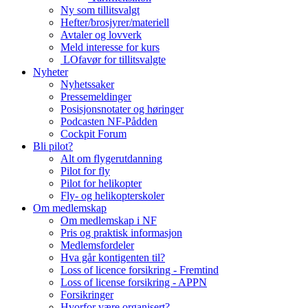
Ny som tillitsvalgt
Hefter/brosjyrer/materiell
Avtaler og lovverk
Meld interesse for kurs
LOfavør for tillitsvalgte
Nyheter
Nyhetssaker
Pressemeldinger
Posisjonsnotater og høringer
Podcasten NF-Pådden
Cockpit Forum
Bli pilot?
Alt om flygerutdanning
Pilot for fly
Pilot for helikopter
Fly- og helikopterskoler
Om medlemskap
Om medlemskap i NF
Pris og praktisk informasjon
Medlemsfordeler
Hva går kontigenten til?
Loss of licence forsikring - Fremtind
Loss of license forsikring - APPN
Forsikringer
Hvorfor være organisert?