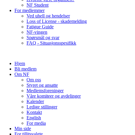
NF Student
For medlemmer
Ved uhell og hendelser
Loss of License - skademelding
Fatigue Guide
NF-vingen
Spørsmål og svar
FAQ - Situasjonsspesifikk
Hjem
Bli medlem
Om NF
Om oss
Styret og ansatte
Medlemsforeninger
Våre komiteer og avdelinger
Kalender
Ledige stillinger
Kontakt
English
For media
Min side
For tillitsvalgte