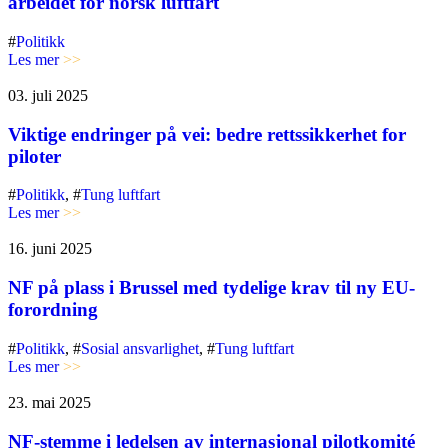
arbeidet for norsk luftfart
#
Politikk
Les mer
>>
03. juli 2025
Viktige endringer på vei: bedre rettssikkerhet for
piloter
#
Politikk
, #
Tung luftfart
Les mer
>>
16. juni 2025
NF på plass i Brussel med tydelige krav til ny EU-
forordning
#
Politikk
, #
Sosial ansvarlighet
, #
Tung luftfart
Les mer
>>
23. mai 2025
NF-stemme i ledelsen av internasjonal pilotkomité