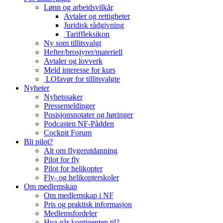
Lønn og arbeidsvilkår
Avtaler og rettigheter
Juridisk rådgivning
Tariffleksikon
Ny som tillitsvalgt
Hefter/brosjyrer/materiell
Avtaler og lovverk
Meld interesse for kurs
LOfavør for tillitsvalgte
Nyheter
Nyhetssaker
Pressemeldinger
Posisjonsnotater og høringer
Podcasten NF-Pådden
Cockpit Forum
Bli pilot?
Alt om flygerutdanning
Pilot for fly
Pilot for helikopter
Fly- og helikopterskoler
Om medlemskap
Om medlemskap i NF
Pris og praktisk informasjon
Medlemsfordeler
Hva går kontigenten til?