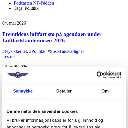
Podcasten NF-Pådden
Tags: Politikk
04. mai 2026
Fremtidens luftfart sto på agendaen under
Luftfartskonferansen 2026
#
Flysikkerhet
, #
Politikk
, #
Sosial ansvarlighet
Les mer
>>
28. april 2026
FOT-anbudet er ute - et steg i riktig retning, men
ikke i mål
Samtykke
Detaljer
Om
#
Flysikkerhet
, #
Høringsinnspill
, #
Politikk
Les mer
>>
03. april 2026
Denne nettsiden anvender cookies
Vi bruker informasjonskapsler for å gi innhold og
Industrielt arbeid i Brussel: EASA hever stemmen på
annonser et personlig preg, for å levere sosiale