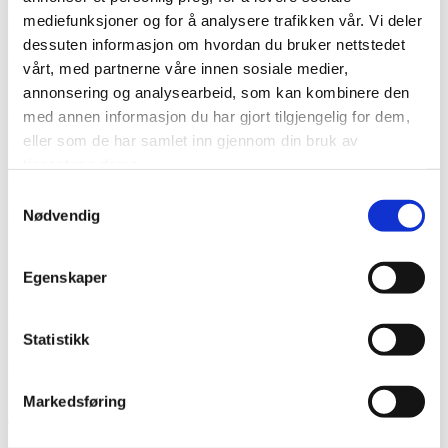
sosiale forhold og Volotea representert for første
gang
mediefunksjoner og for å analysere trafikken vår. Vi deler
dessuten informasjon om hvordan du bruker nettstedet
#
Internasjonalt
, #
Politikk
vårt, med partnerne våre innen sosiale medier,
Les mer
>>
annonsering og analysearbeid, som kan kombinere den
26. mars 2026
med annen informasjon du har gjort tilgjengelig for dem,
eller som de har samlet inn gjennom din bruk av
Pilotutdanning i Norge: behov for tiltak og
tjenestene deres.
gjennomgang
Samtykkevalg
#
Politikk
, #
Utdanning
Nødvendig
Les mer
>>
14. mars 2026
Egenskaper
Nordisk pilotmøte i Stockholm: Samarbeid,
sikkerhet og europeisk regelverk på agendaen
Statistikk
#
Flysikkerhet
, #
Internasjonalt
, #
Politikk
, #
Sosial ansvarlighet
Les mer
>>
Markedsføring
02. februar 2026