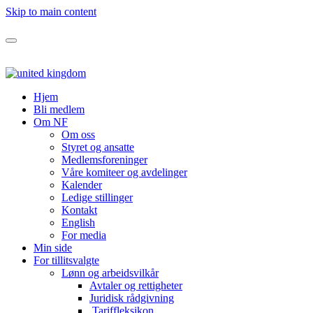
Skip to main content
Hjem
Bli medlem
Om NF
Om oss
Styret og ansatte
Medlemsforeninger
Våre komiteer og avdelinger
Kalender
Ledige stillinger
Kontakt
English
For media
Min side
For tillitsvalgte
Lønn og arbeidsvilkår
Avtaler og rettigheter
Juridisk rådgivning
Tariffleksikon