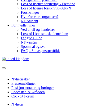
Loss of licence forsikring - Fremtind
Loss of license forsikring - APPN
Forsikringer
Hvorfor være organisert?
NF Student
For medlemmer
Ved uhell og hendelser
Loss of License - skademelding
Fatigue Guide
NF-vingen
Spørsmål og svar
FAQ - Situasjonsspesifikk
Nyhetssaker
Pressemeldinger
Posisjonsnotater og høringer
Podcasten NF-Pådden
Cockpit Forum
Nyheter