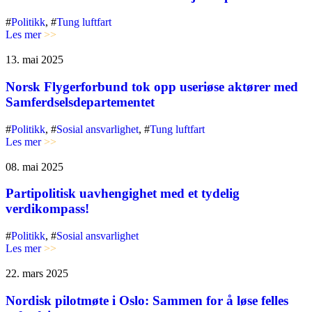
#
Politikk
, #
Tung luftfart
Les mer
>>
13. mai 2025
Norsk Flygerforbund tok opp useriøse aktører med
Samferdselsdepartementet
#
Politikk
, #
Sosial ansvarlighet
, #
Tung luftfart
Les mer
>>
08. mai 2025
Partipolitisk uavhengighet med et tydelig
verdikompass!
#
Politikk
, #
Sosial ansvarlighet
Les mer
>>
22. mars 2025
Nordisk pilotmøte i Oslo: Sammen for å løse felles