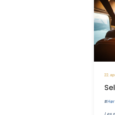
22. ap
Sel
#
Hør
Les 