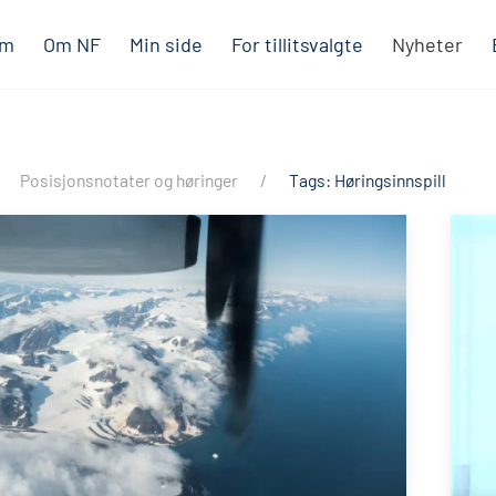
em
Om NF
Min side
For tillitsvalgte
Nyheter
Posisjonsnotater og høringer
Tags: Høringsinnspill