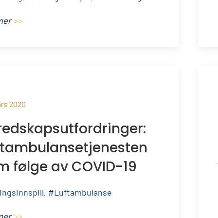
mer
>>
ars 2020
redskapsutfordringer:
ftambulansetjenesten
m følge av COVID-19
ingsinnspill
, #
Luftambulanse
mer
>>