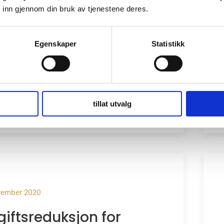
 inn gjennom din bruk av tjenestene deres.
etterlyser prioriterte,
ffsikre tiltak for
Egenskaper
Statistikk
tfarten
ingsinnspill
, #
Politikk
tillat utvalg
mer
>>
ovember 2020
giftsreduksjon for