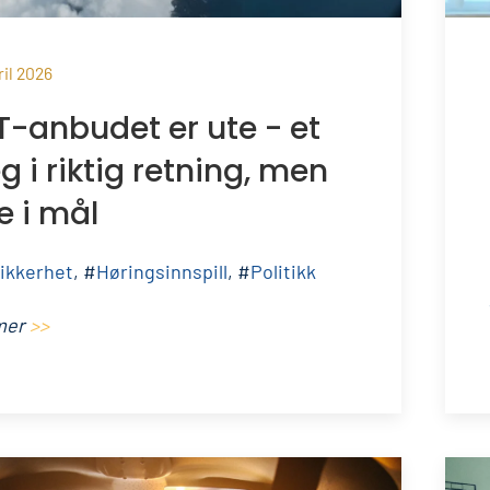
ril 2026
T-anbudet er ute - et
g i riktig retning, men
e i mål
sikkerhet
, #
Høringsinnspill
, #
Politikk
mer
>>