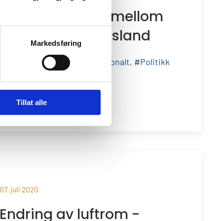
Luftfartsavtaler mellom
EU og tredjepartsland
Markedsføring
#
Høringsinnspill
, #
Internasjonalt
, #
Politikk
Les mer
>>
Tillat alle
07. juli 2020
Endring av luftrom -