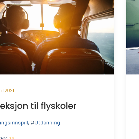
ril 2021
eksjon til flyskoler
ingsinnspill
, #
Utdanning
mer
>>