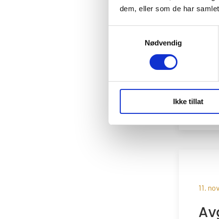
dem, eller som de har samlet
Vi 
tre
Samtykkevalg
Nødvendig
luf
#
Hør
Ikke tillat
Les 
11. n
Av