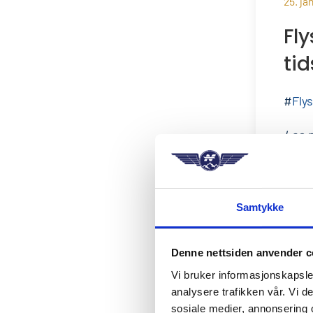
25. ja
Fly
ti
#
Fly
Les 
Samtykke
Denne nettsiden anvender c
Vi bruker informasjonskapsler
analysere trafikken vår. Vi 
06. ja
sosiale medier, annonsering 