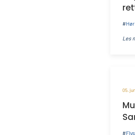
re
#
Hør
Les 
05. ju
Mu
Sa
#
Fly