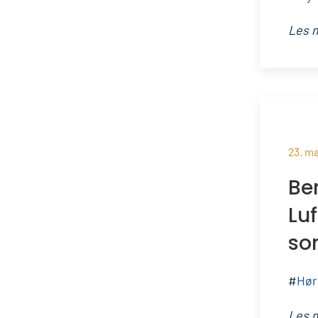
Les 
23. m
Be
Lu
so
#
Hør
Les 