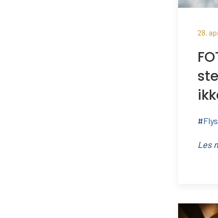
28. ap
FO
ste
ikk
#
Fly
Les 