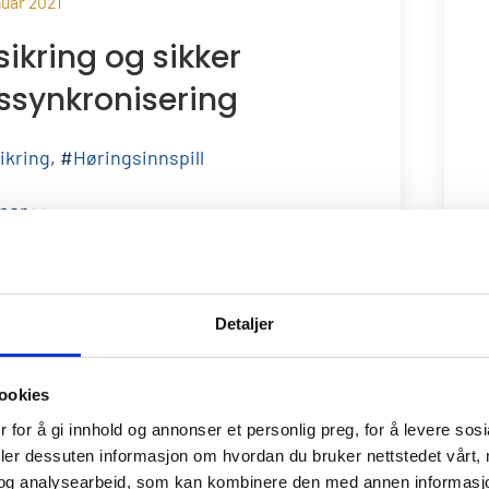
nuar 2021
sikring og sikker
dssynkronisering
sikring
, #
Høringsinnspill
mer
>>
Detaljer
ookies
 for å gi innhold og annonser et personlig preg, for å levere sos
deler dessuten informasjon om hvordan du bruker nettstedet vårt,
nuar 2021
og analysearbeid, som kan kombinere den med annen informasjon d