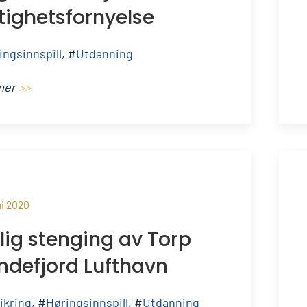
ttighetsfornyelse
ingsinnspill
, #
Utdanning
mer
>>
ni 2020
lig stenging av Torp
ndefjord Lufthavn
sikring
, #
Høringsinnspill
, #
Utdanning