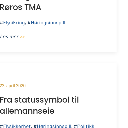
Røros TMA
#
Flysikring
, #
Høringsinnspill
Les mer
>>
22. april 2020
Fra statussymbol til
allemannseie
#
Flysikkerhet
, #
Høringsinnspill
, #
Politikk