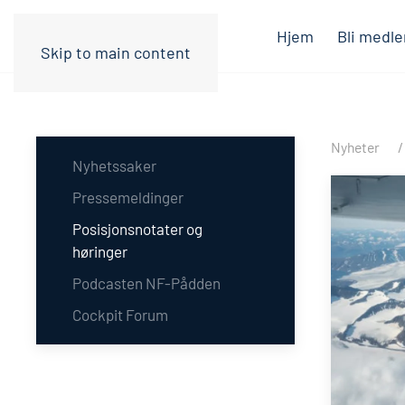
Hjem
Bli medl
Skip to main content
Nyheter
Nyhetssaker
Pressemeldinger
Posisjonsnotater og
høringer
Podcasten NF-Pådden
Cockpit Forum