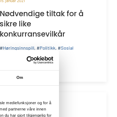
15. januar 2021
Nødvendige tiltak for å
sikre like
konkurransevilkår
#
Høringsinnspill
, #
Politikk
, #
Sosial
ansvarlighet
Les mer
>>
Om
iale mediefunksjoner og for å
 med partnerne våre innen
03. desember 2020
u har gjort tilgjengelig for