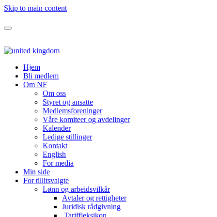
Skip to main content
Hjem
Bli medlem
Om NF
Om oss
Styret og ansatte
Medlemsforeninger
Våre komiteer og avdelinger
Kalender
Ledige stillinger
Kontakt
English
For media
Min side
For tillitsvalgte
Lønn og arbeidsvilkår
Avtaler og rettigheter
Juridisk rådgivning
Tariffleksikon