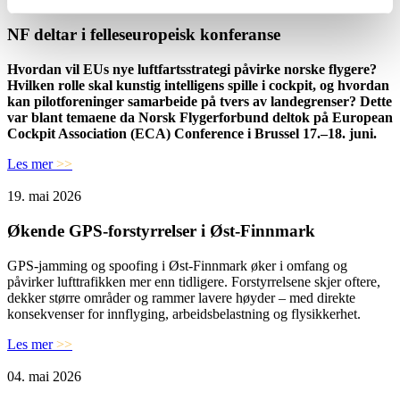
26. juni 2026
NF deltar i felleseuropeisk konferanse
Hvordan vil EUs nye luftfartsstrategi påvirke norske flygere?
Hvilken rolle skal kunstig intelligens spille i cockpit, og hvordan
kan pilotforeninger samarbeide på tvers av landegrenser? Dette
var blant temaene da Norsk Flygerforbund deltok på European
Cockpit Association (ECA) Conference i Brussel 17.–18. juni.
Les mer
>>
19. mai 2026
Økende GPS-forstyrrelser i Øst-Finnmark
GPS-jamming og spoofing i Øst-Finnmark øker i omfang og
påvirker lufttrafikken mer enn tidligere. Forstyrrelsene skjer oftere,
dekker større områder og rammer lavere høyder – med direkte
konsekvenser for innflyging, arbeidsbelastning og flysikkerhet.
Les mer
>>
04. mai 2026