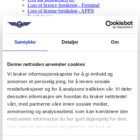
Loss of licence forsikring - Fremtind
Loss of license forsikring - APPN
Forsikringer
Hvorfor være organisert?
NF Student
For medlemmer
Ved uhell og hendelser
Samtykke
Detaljer
Om
Loss of License - skademelding
Fatigue Guide
NF-vingen
Spørsmål og svar
Denne nettsiden anvender cookies
FAQ - Situasjonsspesifikk
Vi bruker informasjonskapsler for å gi innhold og
annonser et personlig preg, for å levere sosiale
mediefunksjoner og for å analysere trafikken vår. Vi deler
dessuten informasjon om hvordan du bruker nettstedet
vårt, med partnerne våre innen sosiale medier,
Hjem
Nyheter
annonsering og analysearbeid, som kan kombinere den
Posisjonsnotater og høringer
med annen informasjon du har gjort tilgjengelig for dem,
Nødvendige tiltak for å sikre like konkurransevilkår
eller som de har samlet inn gjennom din bruk av
tjenestene deres.
15. januar 2021