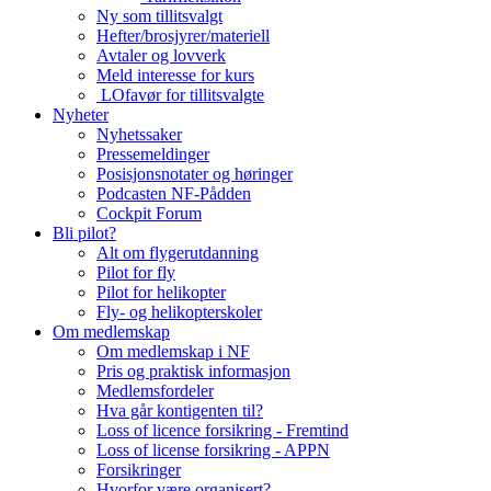
Ny som tillitsvalgt
Hefter/brosjyrer/materiell
Avtaler og lovverk
Meld interesse for kurs
LOfavør for tillitsvalgte
Nyheter
Nyhetssaker
Pressemeldinger
Posisjonsnotater og høringer
Podcasten NF-Pådden
Cockpit Forum
Bli pilot?
Alt om flygerutdanning
Pilot for fly
Pilot for helikopter
Fly- og helikopterskoler
Om medlemskap
Om medlemskap i NF
Pris og praktisk informasjon
Medlemsfordeler
Hva går kontigenten til?
Loss of licence forsikring - Fremtind
Loss of license forsikring - APPN
Forsikringer
Hvorfor være organisert?