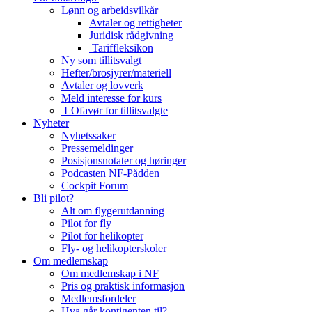
Lønn og arbeidsvilkår
Avtaler og rettigheter
Juridisk rådgivning
Tariffleksikon
Ny som tillitsvalgt
Hefter/brosjyrer/materiell
Avtaler og lovverk
Meld interesse for kurs
LOfavør for tillitsvalgte
Nyheter
Nyhetssaker
Pressemeldinger
Posisjonsnotater og høringer
Podcasten NF-Pådden
Cockpit Forum
Bli pilot?
Alt om flygerutdanning
Pilot for fly
Pilot for helikopter
Fly- og helikopterskoler
Om medlemskap
Om medlemskap i NF
Pris og praktisk informasjon
Medlemsfordeler
Hva går kontigenten til?