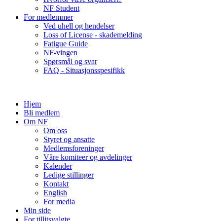
NF Student
For medlemmer
Ved uhell og hendelser
Loss of License - skademelding
Fatigue Guide
NF-vingen
Spørsmål og svar
FAQ - Situasjonsspesifikk
Hjem
Bli medlem
Om NF
Om oss
Styret og ansatte
Medlemsforeninger
Våre komiteer og avdelinger
Kalender
Ledige stillinger
Kontakt
English
For media
Min side
For tillitsvalgte