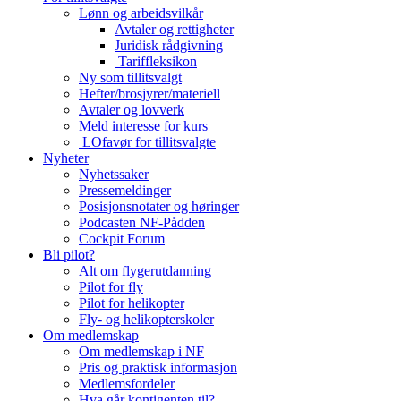
Lønn og arbeidsvilkår
Avtaler og rettigheter
Juridisk rådgivning
Tariffleksikon
Ny som tillitsvalgt
Hefter/brosjyrer/materiell
Avtaler og lovverk
Meld interesse for kurs
LOfavør for tillitsvalgte
Nyheter
Nyhetssaker
Pressemeldinger
Posisjonsnotater og høringer
Podcasten NF-Pådden
Cockpit Forum
Bli pilot?
Alt om flygerutdanning
Pilot for fly
Pilot for helikopter
Fly- og helikopterskoler
Om medlemskap
Om medlemskap i NF
Pris og praktisk informasjon
Medlemsfordeler
Hva går kontigenten til?