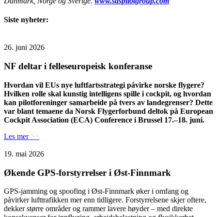
Danmark, Norge og Sverige.
www.saspilotgroup.com
Siste nyheter:
26. juni 2026
NF deltar i felleseuropeisk konferanse
Hvordan vil EUs nye luftfartsstrategi påvirke norske flygere?
Hvilken rolle skal kunstig intelligens spille i cockpit, og hvordan
kan pilotforeninger samarbeide på tvers av landegrenser? Dette
var blant temaene da Norsk Flygerforbund deltok på European
Cockpit Association (ECA) Conference i Brussel 17.–18. juni.
Les mer
>>
19. mai 2026
Økende GPS-forstyrrelser i Øst-Finnmark
GPS-jamming og spoofing i Øst-Finnmark øker i omfang og
påvirker lufttrafikken mer enn tidligere. Forstyrrelsene skjer oftere,
dekker større områder og rammer lavere høyder – med direkte