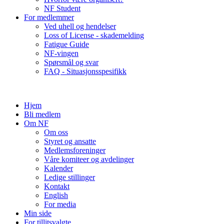
NF Student
For medlemmer
Ved uhell og hendelser
Loss of License - skademelding
Fatigue Guide
NF-vingen
Spørsmål og svar
FAQ - Situasjonsspesifikk
Hjem
Bli medlem
Om NF
Om oss
Styret og ansatte
Medlemsforeninger
Våre komiteer og avdelinger
Kalender
Ledige stillinger
Kontakt
English
For media
Min side
For tillitsvalgte