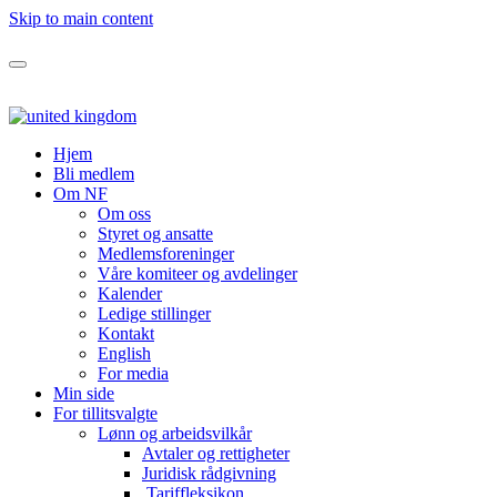
Skip to main content
Hjem
Bli medlem
Om NF
Om oss
Styret og ansatte
Medlemsforeninger
Våre komiteer og avdelinger
Kalender
Ledige stillinger
Kontakt
English
For media
Min side
For tillitsvalgte
Lønn og arbeidsvilkår
Avtaler og rettigheter
Juridisk rådgivning
Tariffleksikon