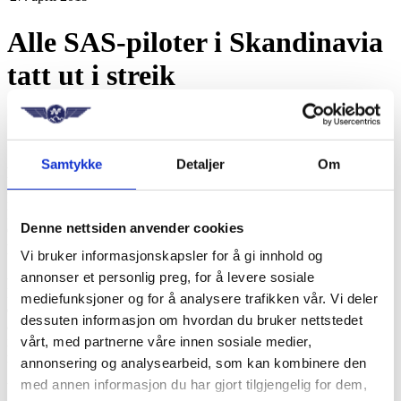
Alle SAS-piloter i Skandinavia
tatt ut i streik
Natt til fredag ble det brudd i meklingen mellom SAS-pilotene og
SAS i Norge, Sverige og Danmark. 1409 SAS-piloter tas ut i streik.
Samtykke
Detaljer
Om
- Vi føler på et stort ansvar for ikke å ramme passasjerene, og derfor
har vi også strukket oss langt for å få et resultat. Vårt mål har vært å
komme til enighet, men det har ikke lykkes partene å finne en
løsning. Vi beklager dette sterkt overfor passasjerene våre, sier
Denne nettsiden anvender cookies
Christian Laulund, leder for Norske SAS-flygeres Forening, SAS-
pilotene organisert i Norsk Flygerforbund.
Vi bruker informasjonskapsler for å gi innhold og
annonser et personlig preg, for å levere sosiale
- Streiken kunne vært unngått dersom SAS hadde vist vilje til å
komme oss i møte. I stedet møter vi en SAS-ledelse som mener at
mediefunksjoner og for å analysere trafikken vår. Vi deler
deres ansatte skal godta forringede arbeidsvilkår, uforutsigbar
dessuten informasjon om hvordan du bruker nettstedet
arbeidstid og usikkerhet for egen arbeidsplass. Vi ser da dessverre
vårt, med partnerne våre innen sosiale medier,
ingen annen mulighet enn å bruke de kampmidlene vi har til
rådighet, sier Laulund.
annonsering og analysearbeid, som kan kombinere den
med annen informasjon du har gjort tilgjengelig for dem,
Uforutsigbar arbeidstid