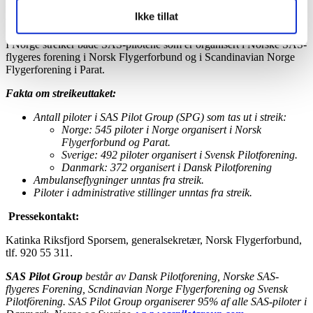
forventer at SAS også viser vilje til å finne en løsning. Gjør de det,
Ikke tillat
vil vi sette oss tilbake til forhandlingsbordet, avslutter Laulund.
I Norge streiker både SAS-pilotene som er organisert i Norske SAS-
flygeres forening i Norsk Flygerforbund og i Scandinavian Norge
Flygerforening i Parat.
Fakta om streikeuttaket:
Antall piloter i SAS Pilot Group (SPG) som tas ut i streik:
Norge: 545 piloter i Norge organisert i Norsk
Flygerforbund og Parat.
Sverige: 492 piloter organisert i Svensk Pilotforening.
Danmark: 372 organisert i Dansk Pilotforening
Ambulanseflygninger unntas fra streik.
Piloter i administrative stillinger unntas fra streik.
Pressekontakt:
Katinka Riksfjord Sporsem, generalsekretær, Norsk Flygerforbund,
tlf. 920 55 311.
SAS Pilot Group
består av Dansk Pilotforening, Norske SAS-
flygeres Forening, Scndinavian Norge Flygerforening og Svensk
Pilotförening. SAS Pilot Group organiserer 95% af alle SAS-piloter i