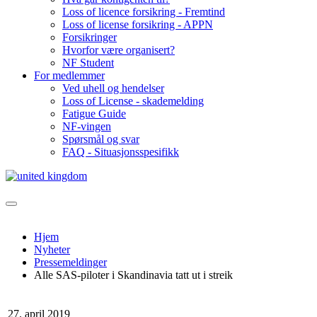
Loss of licence forsikring - Fremtind
Loss of license forsikring - APPN
Forsikringer
Hvorfor være organisert?
NF Student
For medlemmer
Ved uhell og hendelser
Loss of License - skademelding
Fatigue Guide
NF-vingen
Spørsmål og svar
FAQ - Situasjonsspesifikk
Hjem
Nyheter
Pressemeldinger
Alle SAS-piloter i Skandinavia tatt ut i streik
27. april 2019