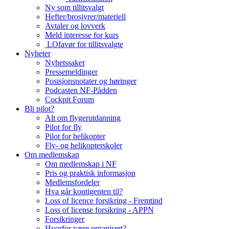
Ny som tillitsvalgt
Hefter/brosjyrer/materiell
Avtaler og lovverk
Meld interesse for kurs
LOfavør for tillitsvalgte
Nyheter
Nyhetssaker
Pressemeldinger
Posisjonsnotater og høringer
Podcasten NF-Pådden
Cockpit Forum
Bli pilot?
Alt om flygerutdanning
Pilot for fly
Pilot for helikopter
Fly- og helikopterskoler
Om medlemskap
Om medlemskap i NF
Pris og praktisk informasjon
Medlemsfordeler
Hva går kontigenten til?
Loss of licence forsikring - Fremtind
Loss of license forsikring - APPN
Forsikringer
Hvorfor være organisert?