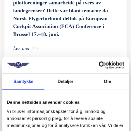
pilotforeninger samarbeide på tvers av
landegrenser? Dette var blant temaene da
Norsk Flygerforbund deltok på European
Cockpit Association (ECA) Conference i
Brussel 17.–18. juni.
Les mer
>>
19. mai 2026
Samtykke
Detaljer
Om
Økende GPS-forstyrrelser i Øst-Finnmark
Denne nettsiden anvender cookies
GPS-jamming og spoofing i Øst-Finnmark øker i
Vi bruker informasjonskapsler for å gi innhold og
omfang og påvirker lufttrafikken mer enn
annonser et personlig preg, for å levere sosiale
tidligere. Forstyrrelsene skjer oftere, dekker
mediefunksjoner og for å analysere trafikken vår. Vi deler