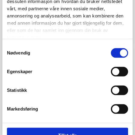
større områder og rammer lavere høyder – med
dessuten informasjon om hvordan du bruker nettstedet
direkte konsekvenser for innflyging,
vårt, med partnerne våre innen sosiale medier,
annonsering og analysearbeid, som kan kombinere den
arbeidsbelastning og flysikkerhet.
med annen informasjon du har gjort tilgjengelig for dem,
eller som de har samlet inn gjennom din bruk av
Les mer
>>
tjenestene deres.
Samtykkevalg
Nødvendig
04. mai 2026
Egenskaper
Sterkt engasjement på pensjonistsamling i
Norsk Flygerforbund
Statistikk
I begynnelsen av april samlet Norsk
Markedsføring
Flygerforbund pensjonistmedlemmer til en dag
preget av faglig oppdatering, gode samtaler og
sterkt engasjement.