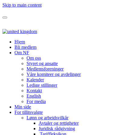
Skip to main content
Hjem
Bli medlem
Om NF
Om oss
Styret og ansatte
Medlemsforeninger
Våre komiteer og avdelinger
Kalender
Ledige stillinger
Kontakt
English
For media
Min side
For tillitsvalgte
Lønn og arbeidsvilkår
Avtaler og rettigheter
Juridisk rådgivning
Tariffleksikon