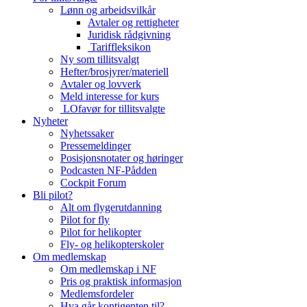
Lønn og arbeidsvilkår
Avtaler og rettigheter
Juridisk rådgivning
Tariffleksikon
Ny som tillitsvalgt
Hefter/brosjyrer/materiell
Avtaler og lovverk
Meld interesse for kurs
LOfavør for tillitsvalgte
Nyheter
Nyhetssaker
Pressemeldinger
Posisjonsnotater og høringer
Podcasten NF-Pådden
Cockpit Forum
Bli pilot?
Alt om flygerutdanning
Pilot for fly
Pilot for helikopter
Fly- og helikopterskoler
Om medlemskap
Om medlemskap i NF
Pris og praktisk informasjon
Medlemsfordeler
Hva går kontigenten til?