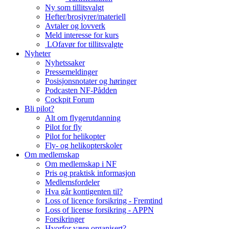
Ny som tillitsvalgt
Hefter/brosjyrer/materiell
Avtaler og lovverk
Meld interesse for kurs
LOfavør for tillitsvalgte
Nyheter
Nyhetssaker
Pressemeldinger
Posisjonsnotater og høringer
Podcasten NF-Pådden
Cockpit Forum
Bli pilot?
Alt om flygerutdanning
Pilot for fly
Pilot for helikopter
Fly- og helikopterskoler
Om medlemskap
Om medlemskap i NF
Pris og praktisk informasjon
Medlemsfordeler
Hva går kontigenten til?
Loss of licence forsikring - Fremtind
Loss of license forsikring - APPN
Forsikringer
Hvorfor være organisert?