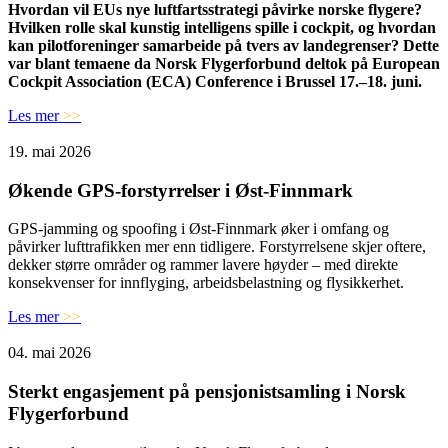
Hvordan vil EUs nye luftfartsstrategi påvirke norske flygere?
Hvilken rolle skal kunstig intelligens spille i cockpit, og hvordan
kan pilotforeninger samarbeide på tvers av landegrenser? Dette
var blant temaene da Norsk Flygerforbund deltok på European
Cockpit Association (ECA) Conference i Brussel 17.–18. juni.
Les mer
>>
19. mai 2026
Økende GPS-forstyrrelser i Øst-Finnmark
GPS-jamming og spoofing i Øst-Finnmark øker i omfang og
påvirker lufttrafikken mer enn tidligere. Forstyrrelsene skjer oftere,
dekker større områder og rammer lavere høyder – med direkte
konsekvenser for innflyging, arbeidsbelastning og flysikkerhet.
Les mer
>>
04. mai 2026
Sterkt engasjement på pensjonistsamling i Norsk
Flygerforbund