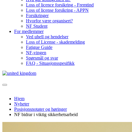
Loss of licence forsikring - Fremtind
Loss of license forsikring - APPN
Forsikringer
Hvorfor være organisert?
NF Student
For medlemmer
Ved uhell og hendelser
Loss of License - skademelding
Fatigue Guide
NF-vingen
Spørsmål og svar
FAQ - Situasjonsspesifikk
Hjem
Nyheter
Posisjonsnotater og høringer
NF bidrar i viktig sikkerhetsarbeid