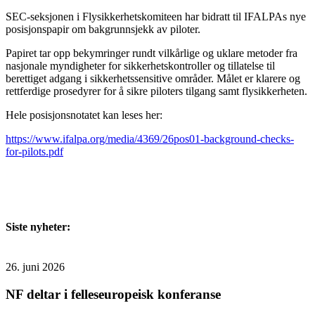
SEC-seksjonen i Flysikkerhetskomiteen har bidratt til IFALPAs nye
posisjonspapir om bakgrunnsjekk av piloter.
Papiret tar opp bekymringer rundt vilkårlige og uklare metoder fra
nasjonale myndigheter for sikkerhetskontroller og tillatelse til
berettiget adgang i sikkerhetssensitive områder. Målet er klarere og
rettferdige prosedyrer for å sikre piloters tilgang samt flysikkerheten.
Hele posisjonsnotatet kan leses her:
https://www.ifalpa.org/media/4369/26pos01-background-checks-
for-pilots.pdf
Siste nyheter:
26. juni 2026
NF deltar i felleseuropeisk konferanse