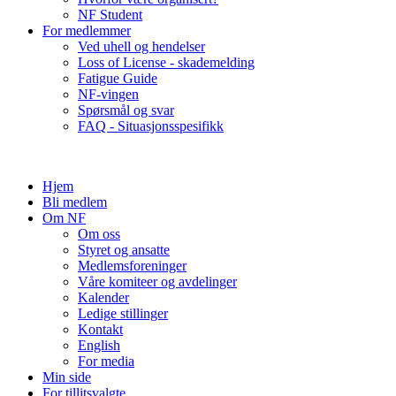
NF Student
For medlemmer
Ved uhell og hendelser
Loss of License - skademelding
Fatigue Guide
NF-vingen
Spørsmål og svar
FAQ - Situasjonsspesifikk
Hjem
Bli medlem
Om NF
Om oss
Styret og ansatte
Medlemsforeninger
Våre komiteer og avdelinger
Kalender
Ledige stillinger
Kontakt
English
For media
Min side
For tillitsvalgte