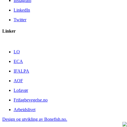
Instagram
LinkedIn
Twitter
Linker
LO
ECA
IFALPA
AOF
Lofavør
Frifagbevegelse.no
Arbeidslivet
Design og utvikling av Bonefish.no
.