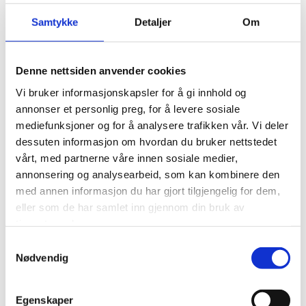
hele verden for bedre arbeidsvilkår.
Samtykke
Detaljer
Om
Felleseuropeisk innsats:
NF er en del av
koalisjonen
Europeans for Fair Competition
Denne nettsiden anvender cookies
(E4FC)
, hvor vi samarbeider med europeiske
Vi bruker informasjonskapsler for å gi innhold og
flyselskaper og fagforeninger for å sikre rettferdige
annonser et personlig preg, for å levere sosiale
konkurransevilkår og europeiske arbeidsplasser.
mediefunksjoner og for å analysere trafikken vår. Vi deler
dessuten informasjon om hvordan du bruker nettstedet
vårt, med partnerne våre innen sosiale medier,
Styrke fellesskapet for en bærekraftig fremtid
annonsering og analysearbeid, som kan kombinere den
med annen informasjon du har gjort tilgjengelig for dem,
NF representerer et stort pilotfellesskap som blir lyttet til
eller som de har samlet inn gjennom din bruk av
både nasjonalt og internasjonalt. Vi står skulder ved
tjenestene deres.
skulder i kampen for rettferdig konkurranse, sosial status
Samtykkevalg
og trygge arbeidsplasser. Ved å styrke rammevilkårene
Nødvendig
for europeisk luftfart sikrer vi ikke bare piloters
rettigheter, men også en mer stabil og bærekraftig
Egenskaper