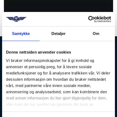
Samtykke
Detaljer
Om
Denne nettsiden anvender cookies
KONTAKT
Vi bruker informasjonskapsler for å gi innhold og
annonser et personlig preg, for å levere sosiale
mediefunksjoner og for å analysere trafikken vår. Vi deler
dessuten informasjon om hvordan du bruker nettstedet
Telefon: 67 10 26 10
vårt, med partnerne våre innen sosiale medier,
E-post:
nf@flyger.no
annonsering og analysearbeid, som kan kombinere den
med annen informasjon du har gjort tilgjengelig for dem,
Norsk Flygerforbund
eller som de har samlet inn gjennom din bruk av
tjenestene deres.
Besøksadresse