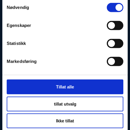
Samtykkevalg
Professor Dahls gate 26
Nødvendig
0260 Oslo
Egenskaper
Postadresse
Postboks 2522 Solli
Statistikk
0202 Oslo
Markedsføring
OM NF
Tillat alle
Bli medlem
Kontingent
tillat utvalg
Kontakt
Ikke tillat
Pressekontakt