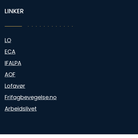
LINKER
LO
ECA
IFALPA
AOF
Lofavør
Frifagbevegelse.no
Arbeidslivet