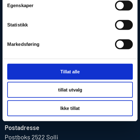
Egenskaper
KONTAKT
Statistikk
Markedsføring
Telefon: 67 10 26 10
E-post:
nf@flyger.no
Tillat alle
Norsk Flygerforbund
Besøksadresse
tillat utvalg
Professor Dahls gate 26
0260 Oslo
Ikke tillat
Postadresse
Postboks 2522 Solli