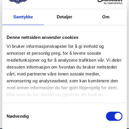
Arbeid med operatører, kunder og innkjøpere
for bedre sikkerhetsrutiner
Samtykke
Detaljer
Om
Helikopterkonferansen
Denne nettsiden anvender cookies
Sammen med LO arrangerer vi årlig
Vi bruker informasjonskapsler for å gi innhold og
Helikopterkonferansen
, et sentralt møtested for
annonser et personlig preg, for å levere sosiale
bransjen hvor sikkerhet, teknologi og arbeidsvilkår
mediefunksjoner og for å analysere trafikken vår. Vi deler
dessuten informasjon om hvordan du bruker nettstedet
er på dagsorden. Dette er en viktig arena for å
vårt, med partnerne våre innen sosiale medier,
diskutere utfordringer og finne løsninger som
annonsering og analysearbeid, som kan kombinere den
styrker helikopternæringens fremtid i Norge.
med annen informasjon du har gjort tilgjengelig for dem,
eller som de har samlet inn gjennom din bruk av
NF vil fortsette å jobbe for en trygg og effektiv
tjenestene deres.
helikopterbransje gjennom samarbeid, politisk
Samtykkevalg
påvirkning og erfaringsdeling.
Nødvendig