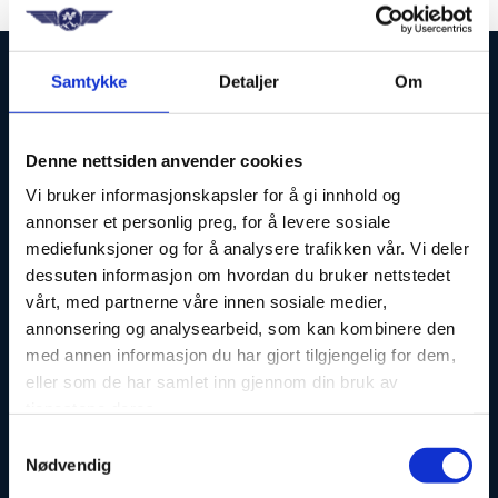
Samtykke
Detaljer
Om
KONTAKT
Denne nettsiden anvender cookies
Vi bruker informasjonskapsler for å gi innhold og
annonser et personlig preg, for å levere sosiale
Telefon: 67 10 26 10
mediefunksjoner og for å analysere trafikken vår. Vi deler
E-post:
nf@flyger.no
dessuten informasjon om hvordan du bruker nettstedet
vårt, med partnerne våre innen sosiale medier,
Norsk Flygerforbund
annonsering og analysearbeid, som kan kombinere den
Besøksadresse
med annen informasjon du har gjort tilgjengelig for dem,
eller som de har samlet inn gjennom din bruk av
Professor Dahls gate 26
tjenestene deres.
0260 Oslo
Samtykkevalg
Nødvendig
Postadresse