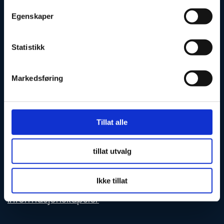
Postboks 2522 Solli
Egenskaper
0202 Oslo
Statistikk
OM NF
Markedsføring
Bli medlem
Tillat alle
Kontingent
Kontakt
tillat utvalg
Pressekontakt
Personvern
Ikke tillat
Informasjonskapsler