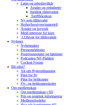
Lønn og arbeidsvilkår
Avtaler og rettigheter
Juridisk rådgivning
Tariffleksikon
Ny som tillitsvalgt
Hefter/brosjyrer/materiell
Avtaler og lovverk
Meld interesse for kurs
LOfavør for tillitsvalgte
Nyheter
Nyhetssaker
Pressemeldinger
Posisjonsnotater og høringer
Podcasten NF-Pådden
Cockpit Forum
Bli pilot?
Alt om flygerutdanning
Pilot for fly
Pilot for helikopter
Fly- og helikopterskoler
Om medlemskap
Om medlemskap i NF
Pris og praktisk informasjon
Medlemsfordeler
Hva går kontigenten til?