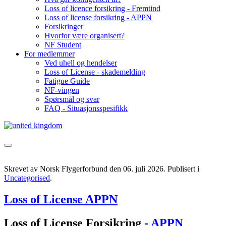
Loss of licence forsikring - Fremtind
Loss of license forsikring - APPN
Forsikringer
Hvorfor være organisert?
NF Student
For medlemmer
Ved uhell og hendelser
Loss of License - skademelding
Fatigue Guide
NF-vingen
Spørsmål og svar
FAQ - Situasjonsspesifikk
Skrevet av Norsk Flygerforbund den
06. juli 2026
. Publisert i
Uncategorised
.
Loss of License APPN
Loss of License Forsikring -
APPN