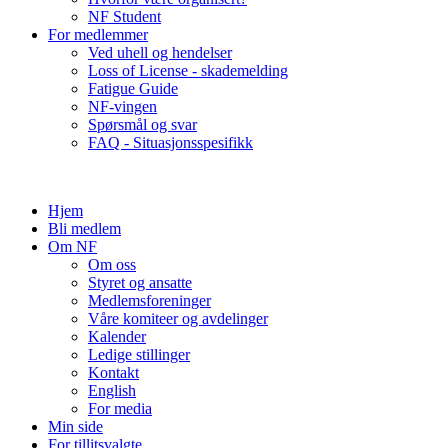
NF Student
For medlemmer
Ved uhell og hendelser
Loss of License - skademelding
Fatigue Guide
NF-vingen
Spørsmål og svar
FAQ - Situasjonsspesifikk
Hjem
Bli medlem
Om NF
Om oss
Styret og ansatte
Medlemsforeninger
Våre komiteer og avdelinger
Kalender
Ledige stillinger
Kontakt
English
For media
Min side
For tillitsvalgte