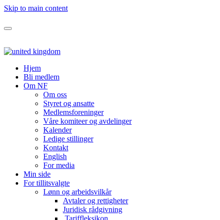
Skip to main content
Hjem
Bli medlem
Om NF
Om oss
Styret og ansatte
Medlemsforeninger
Våre komiteer og avdelinger
Kalender
Ledige stillinger
Kontakt
English
For media
Min side
For tillitsvalgte
Lønn og arbeidsvilkår
Avtaler og rettigheter
Juridisk rådgivning
Tariffleksikon