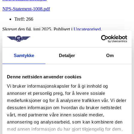
NPS-Statement-1008.pdf
Treff: 266
Skrevet den
04. juni 2025
. Publisert i
Uncategorised
.
Spørsmål og svar
Spørsmål og svar
Samtykke
Detaljer
Om
Her vil vi publisere spørsmål og svar basert på erfaringer fra
medlemsdialog. Har du innspill til nye oppføringer, kan du sende oss
Denne nettsiden anvender cookies
en e-post på
Denne e-postadressen er beskyttet mot programmer
som samler e-postadresser. Du må aktivere javaskript for å kunne se
Vi bruker informasjonskapsler for å gi innhold og
den.
.
annonser et personlig preg, for å levere sosiale
mediefunksjoner og for å analysere trafikken vår. Vi deler
🇬🇧 Scroll down for English version, or
simply click here!
dessuten informasjon om hvordan du bruker nettstedet
Here we will publish questions and answers based on experiences
vårt, med partnerne våre innen sosiale medier,
from dialogue with members. If you have suggestions for new
entries, you can send us an email at
Denne e-postadressen er
annonsering og analysearbeid, som kan kombinere den
beskyttet mot programmer som samler e-postadresser. Du må
med annen informasjon du har gjort tilgjengelig for dem,
aktivere javaskript for å kunne se den.