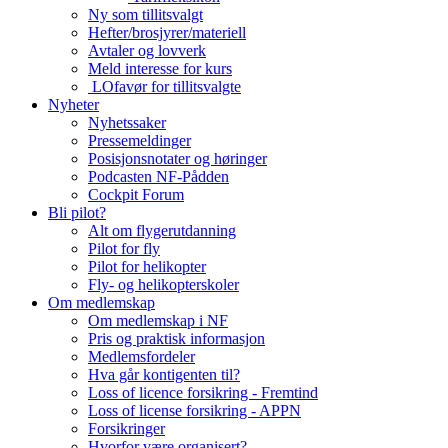
Ny som tillitsvalgt
Hefter/brosjyrer/materiell
Avtaler og lovverk
Meld interesse for kurs
LOfavør for tillitsvalgte
Nyheter
Nyhetssaker
Pressemeldinger
Posisjonsnotater og høringer
Podcasten NF-Pådden
Cockpit Forum
Bli pilot?
Alt om flygerutdanning
Pilot for fly
Pilot for helikopter
Fly- og helikopterskoler
Om medlemskap
Om medlemskap i NF
Pris og praktisk informasjon
Medlemsfordeler
Hva går kontigenten til?
Loss of licence forsikring - Fremtind
Loss of license forsikring - APPN
Forsikringer
Hvorfor være organisert?